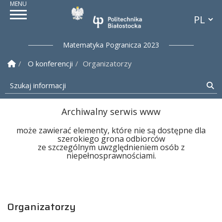
Przełącz
Politechnika Białostock
Matematyka Pogranicza 2023
Strona Główna
O konferencji
Organizatorzy
Szukaj informacji
Sz
Archiwalny serwis www
może zawierać elementy, które nie są dostępne dla
szerokiego grona odbiorców
ze szczególnym uwzględnieniem osób z
niepełnosprawnościami.
Organizatorzy